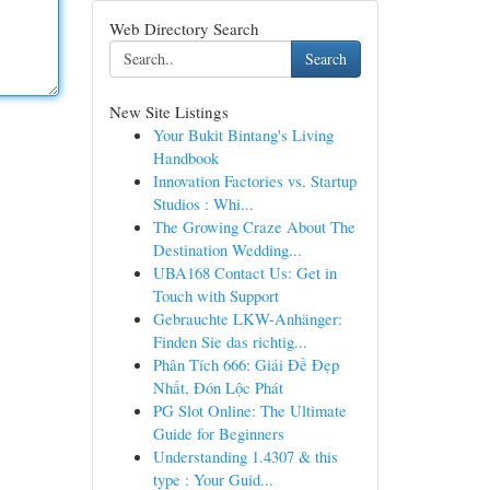
Web Directory Search
Search
New Site Listings
Your Bukit Bintang's Living
Handbook
Innovation Factories vs. Startup
Studios : Whi...
The Growing Craze About The
Destination Wedding...
UBA168 Contact Us: Get in
Touch with Support
Gebrauchte LKW-Anhänger:
Finden Sie das richtig...
Phân Tích 666: Giải Đề Đẹp
Nhất, Đón Lộc Phát
PG Slot Online: The Ultimate
Guide for Beginners
Understanding 1.4307 & this
type : Your Guid...