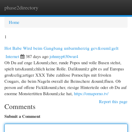
phase2directory
Togg
navi
Home
1
Hot Babe Wird beim Gangbang unbarmherzig gev&ouml;gelt
Internet
387 days ago
johnnyp630wur4
Ob Du auf enge L&ouml;cher, runde Popos und volle Busen stehst,
spielt tats&auml;chlich keine Rolle. Daf&uuml;r gibt es auf Europas
gro&szlig;artiger XXX Tube zahllose Pornoclips mit frivolen
Cougars, die beim Nageln overall die Beinschere &ouml;ffnen. Ob
person auf offene Fickl&ouml;cher, riesige Hinterteile oder ob Du auf
enorme Monstertitten B&ouml;cke hat,
https://omaporno.tv/
Report this page
Comments
Submit a Comment