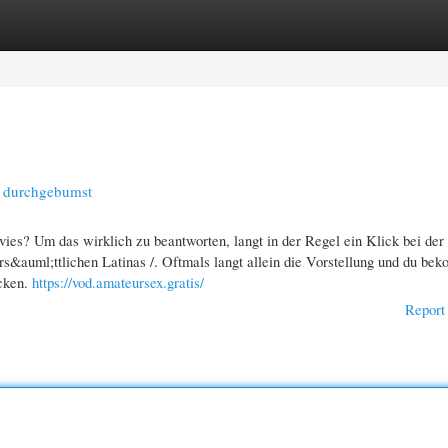
gories
Register
Login
t durchgebumst
es? Um das wirklich zu beantworten, langt in der Regel ein Klick bei der
&auml;ttlichen Latinas /. Oftmals langt allein die Vorstellung und du be
icken.
https://vod.amateursex.gratis/
Report 