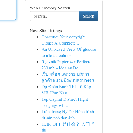
Web Directory Search
Search
New Site Listings
Construct Your copyright
Clone: A Complete ...
An Unbiased View Of glucose
to a1c calculator
Ręcznik Papierowy Perfecto
230 mb – Idealny Do ...
เว็บ สล็อตแตกง่าย บริการ
ลูกค้าชมรมมีระบบครบวงจร
Dự Đoán Bạch Thủ Lô Kép
MB Hôm Nay
Top Capital District Flight
Lodgings wit...
Trần Trung Nghĩa: Hành trình
từ sân nhỏ đến ánh...
Hello GPT 是什么？ 入门指
南