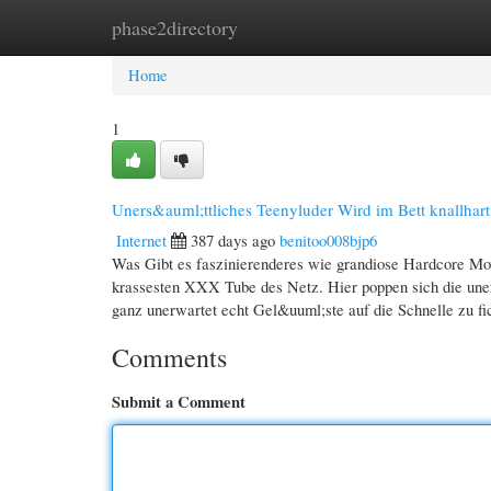
phase2directory
Home
New Site Listings
Add Site
Cate
Home
1
Uners&auml;ttliches Teenyluder Wird im Bett knallhar
Internet
387 days ago
benitoo008bjp6
Was Gibt es faszinierenderes wie grandiose Hardcore Movi
krassesten XXX Tube des Netz. Hier poppen sich die uners
ganz unerwartet echt Gel&uuml;ste auf die Schnelle zu f
Comments
Submit a Comment