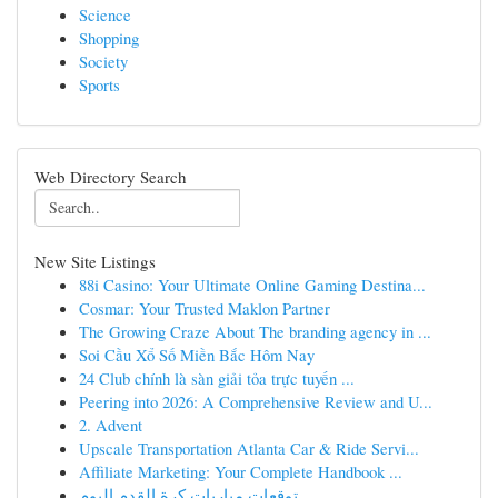
Science
Shopping
Society
Sports
Web Directory Search
New Site Listings
88i Casino: Your Ultimate Online Gaming Destina...
Cosmar: Your Trusted Maklon Partner
The Growing Craze About The branding agency in ...
Soi Cầu Xổ Số Miền Bắc Hôm Nay
24 Club chính là sàn giải tỏa trực tuyến ...
Peering into 2026: A Comprehensive Review and U...
2. Advent
Upscale Transportation Atlanta Car & Ride Servi...
Affiliate Marketing: Your Complete Handbook ...
توقعات مباريات كرة القدم اليوم