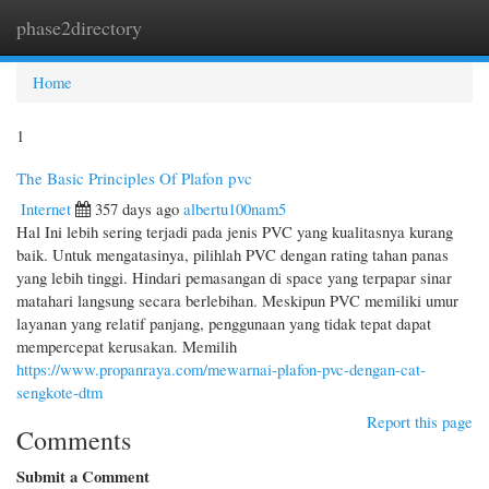
phase2directory
Togg
navi
Home
1
The Basic Principles Of Plafon pvc
Internet
357 days ago
albertu100nam5
Hal Ini lebih sering terjadi pada jenis PVC yang kualitasnya kurang
baik. Untuk mengatasinya, pilihlah PVC dengan rating tahan panas
yang lebih tinggi. Hindari pemasangan di space yang terpapar sinar
matahari langsung secara berlebihan. Meskipun PVC memiliki umur
layanan yang relatif panjang, penggunaan yang tidak tepat dapat
mempercepat kerusakan. Memilih
https://www.propanraya.com/mewarnai-plafon-pvc-dengan-cat-
sengkote-dtm
Report this page
Comments
Submit a Comment