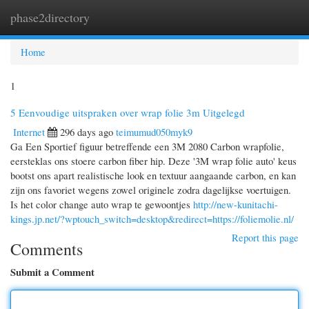
phase2directory
Togg
navi
Home
1
5 Eenvoudige uitspraken over wrap folie 3m Uitgelegd
Internet
296 days ago
teimumud050myk9
Ga Een Sportief figuur betreffende een 3M 2080 Carbon wrapfolie,
eersteklas ons stoere carbon fiber hip. Deze '3M wrap folie auto' keus
bootst ons apart realistische look en textuur aangaande carbon, en kan
zijn ons favoriet wegens zowel originele zodra dagelijkse voertuigen.
Is het color change auto wrap te gewoontjes
http://new-kunitachi-
kings.jp.net/?wptouch_switch=desktop&redirect=https://foliemolie.nl/
Report this page
Comments
Submit a Comment