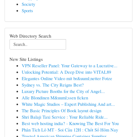
Society
Sports
Web Directory Search
New Site Listings
VPN Reseller Panel: Your Gateway to a Lucrative...
Unlocking Potential: A Deep Dive into VITAL89
Elegantes Online Video mit br&uuml;netter Fotze
Sydney vs. The City Reigns Best?
Luxury Picture Booths for the City of Angel...
Alle Blondinen M&uuml;ssen ficken
White Magic Studios – Expert Publishing And art...
The Basic Principles Of Book layout design
Shri Balaji Taxi Service : Your Reliable Ride...
Best web hosting india? - Knowing The Best For You
Phân Tích Lô MT · Soi Cầu 12H : Chốt Số Hôm Nay
Trusted American Shipping Container Supplier