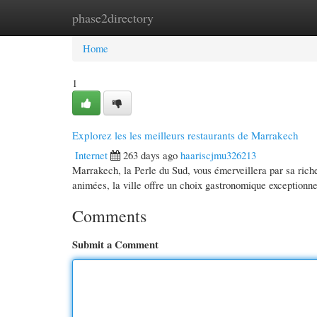
phase2directory
Home
New Site Listings
Add Site
Cate
Home
1
Explorez les les meilleurs restaurants de Marrakech
Internet
263 days ago
haariscjmu326213
Marrakech, la Perle du Sud, vous émerveillera par sa rich
animées, la ville offre un choix gastronomique exceptionn
Comments
Submit a Comment