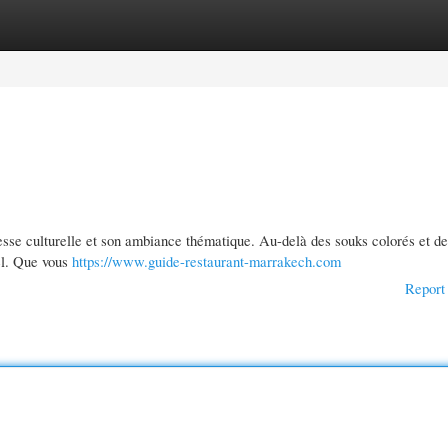
gories
Register
Login
esse culturelle et son ambiance thématique. Au-delà des souks colorés et de
el. Que vous
https://www.guide-restaurant-marrakech.com
Report 