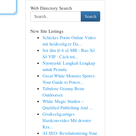
Web Directory Search
Search
New Site Listings
Schickes Porno Online Video
mit hei&szlig;er Da...
Soi dàn lô 6 số MB - Bao Xổ
Số VIP : Cách trú...
Nyonya4d: Langkah Lengkap
untuk Pemula
Great White Monster Spores:
Your Guide to Power...
Tabulose Granny Beim
Outdoorsex
White Magic Studios –
Qualified Publishing And ...
Gro&szlig;artiges
Hardcorevideo Mit devoter
Kra...
AI SEO: Revolutionizing Your