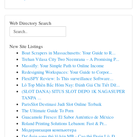
Web Directory Search
New Site Listings
Boat Scrapers in Massachusetts: Your Guide to R...
Trehan Vilasa City Two Neemrana – A Promising P...
Massifly: Your Simple Path to Online Income
Redesigning Workspaces: Your Guide to Corpor...
FlexiSPY Review: Is This surveillance Software...
Lô Top Miền Bắc Hôm Nay: Đánh Giá Chi Tiết Dữ...
(SLOT DANA) SITUS SLOT DEPO 1K NAGASUPER
TANPA ...
ParisSlot Destinasi Judi Slot Online Terbaik
The Ultimate Guide To Porn
Guacamole Fresco: El Sabor Auténtico de México
Roland Printing Solutions Lebanon: Fast & Pr...
Модернизация компьютера
Dự đoán song thủ lô kép MB - Cao thủ Đoán Lô: Đ...