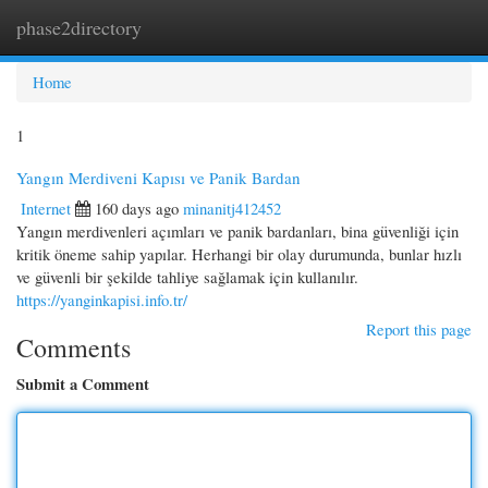
phase2directory
Togg
navi
Home
1
Yangın Merdiveni Kapısı ve Panik Bardan
Internet
160 days ago
minanitj412452
Yangın merdivenleri açımları ve panik bardanları, bina güvenliği için
kritik öneme sahip yapılar. Herhangi bir olay durumunda, bunlar hızlı
ve güvenli bir şekilde tahliye sağlamak için kullanılır.
https://yanginkapisi.info.tr/
Report this page
Comments
Submit a Comment