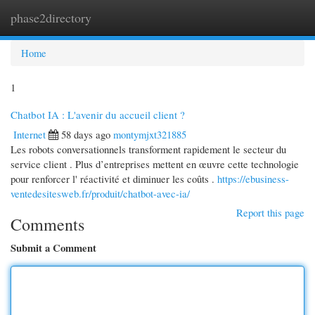
phase2directory
Togg
navi
Home
1
Chatbot IA : L'avenir du accueil client ?
Internet
58 days ago
montymjxt321885
Les robots conversationnels transforment rapidement le secteur du
service client . Plus d’entreprises mettent en œuvre cette technologie
pour renforcer l' réactivité et diminuer les coûts .
https://ebusiness-
ventedesitesweb.fr/produit/chatbot-avec-ia/
Report this page
Comments
Submit a Comment