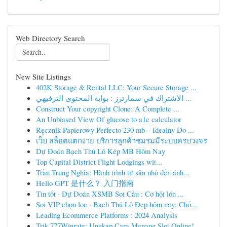
Web Directory Search
New Site Listings
402K Storage & Rental LLC: Your Secure Storage ...
الاشتراك في سمارترز : بوابة المحتوى الترفيهي ...
Construct Your copyright Clone: A Complete ...
An Unbiased View Of glucose to a1c calculator
Ręcznik Papierowy Perfecto 230 mb – Idealny Do ...
เว็บ สล็อตแตกง่าย บริการลูกค้าชมรมมีระบบครบวงจร
Dự Đoán Bạch Thủ Lô Kép MB Hôm Nay
Top Capital District Flight Lodgings wit...
Trần Trung Nghĩa: Hành trình từ sân nhỏ đến ánh...
Hello GPT 是什么？ 入门指南
Tin tốt · Dự Đoán XSMB Soi Cầu : Cơ hội lớn ...
Soi VIP chọn lọc · Bạch Thủ Lô Đẹp hôm nay: Chố...
Leading Ecommerce Platforms : 2024 Analysis
Trik 777Winrate: Ungkap Cara Menang Slot Online!