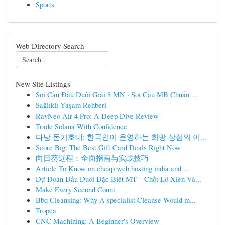
Sports
Web Directory Search
New Site Listings
Soi Cầu Đầu Duôi Giải 8 MN · Soi Cầu MB Chuẩn ...
Sağlıklı Yaşam Rehberi
RayNeo Air 4 Pro: A Deep Dive Review
Trade Solana With Confidence
다낭 돈키호테: 한국인이 운영하는 희망 상점의 이...
Score Big: The Best Gift Card Deals Right Now
向日葵远程：全面指南与实战技巧
Article To Know on cheap web hosting india and ...
Dự Đoán Đầu Đuôi Đặc Biệt MT – Chốt Lô Xiên Và...
Make Every Second Count
Bbq Cleansing: Why A specialist Cleanse Would m...
Tropea
CNC Machining: A Beginner's Overview