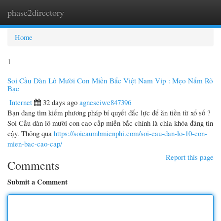
phase2directory
Togg
navi
Home
1
Soi Cầu Dàn Lô Mười Con Miền Bắc Việt Nam Vip : Mẹo Nắm Rõ
Bạc
Internet
32 days ago
agneseiwe847396
Bạn đang tìm kiếm phương pháp bí quyết đắc lực để ăn tiền từ xổ số ?
Soi Cầu dàn lô mười con cao cấp miền bắc chính là chìa khóa đáng tin
cậy. Thông qua
https://soicaumbmienphi.com/soi-cau-dan-lo-10-con-
mien-bac-cao-cap/
Report this page
Comments
Submit a Comment