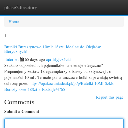
phase2directory
Togg
navi
Home
1
Butelki Bursztynowe 10ml: 18szt. Idealne do Olejków
Eterycznych!
Internet
65 days ago
aprilrlyj984955
Szukasz odpowiednich pojemników na esencje eteryczne?
Proponujemy zestaw 18 egzemplarzy z barwy bursztynowej , o
pojemności 10 ml . Te małe pomarańczowe fiolki zapewniają świetną
ochronę przed
https://opakowaniadeal.pl/pl/p/Butelki-10Ml-Szklo-
Bursztynowe-18Szt-3-Rodzaje/4765
Report this page
Comments
Submit a Comment